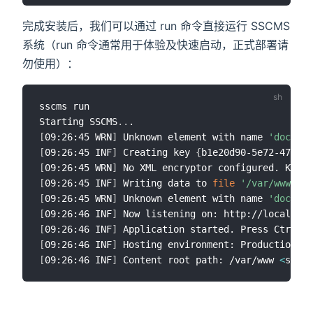
完成安装后，我们可以通过 run 命令直接运行 SSCMS
系统（run 命令通常用于体验及快速启动，正式部署请
勿使用）：
sscms run

Starting SSCMS
..
[
09:26:45 WRN
]
 Unknown element with name 
'doc'
 fo
[
09:26:45 INF
]
 Creating key 
{
b1e20d90-5e72-4717-b
[
09:26:45 WRN
]
 No XML encryptor configured. Key 
{
[
09:26:45 INF
]
 Writing data to 
file
'/var/www/key
[
09:26:45 WRN
]
 Unknown element with name 
'doc'
 fo
[
09:26:46 INF
]
 Now listening on: http://localhost
[
09:26:46 INF
]
 Application started. Press Ctrl+C 
[
09:26:46 INF
]
 Hosting environment: Production 
<
s
[
09:26:46 INF
]
 Content root path: /var/www 
<
s:Mic