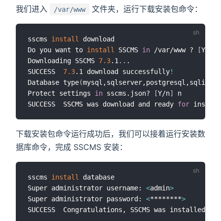
我们进入
文件夹，运行下载安装包命令：
/var/www
sscms 
install
 download

Do you want to 
install
 SSCMS 
in
 /var/www ? 
[
Y/n
]
 
Downloading SSCMS 
7.3
.1
..
.

SUCCESS  
7.3
.1 download successfully
!
Database type
(
mysql,sqlserver,postgresql,sqlite
)
:
Protect settings 
in
 sscms.json? 
[
Y/n
]
 n

SUCCESS  SSCMS was download and ready 
for
 install
下载安装包命令运行成功后，我们可以接着运行安装数
据库命令，完成 SSCMS 安装：
sscms 
install
 database

Super administrator username: 
<
admin
>
Super administrator password: 
<
********
>
SUCCESS  Congratulations, SSCMS was installed suc