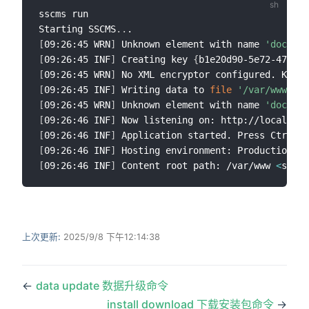
sscms run

Starting SSCMS
..
[
09:26:45 WRN
]
 Unknown element with name 
'doc'
 fo
[
09:26:45 INF
]
 Creating key 
{
b1e20d90-5e72-4717-b
[
09:26:45 WRN
]
 No XML encryptor configured. Key 
{
[
09:26:45 INF
]
 Writing data to 
file
'/var/www/key
[
09:26:45 WRN
]
 Unknown element with name 
'doc'
 fo
[
09:26:46 INF
]
 Now listening on: http://localhost
[
09:26:46 INF
]
 Application started. Press Ctrl+C 
[
09:26:46 INF
]
 Hosting environment: Production 
<
s
[
09:26:46 INF
]
 Content root path: /var/www 
<
s:Mic
上次更新:
2025/9/8 下午12:14:38
←
data update 数据升级命令
install download 下载安装包命令
→