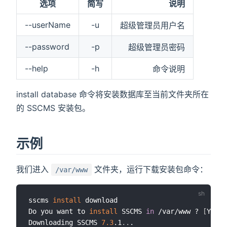
选项
简写
说明
--userName
-u
超级管理员用户名
--password
-p
超级管理员密码
--help
-h
命令说明
install database 命令将安装数据库至当前文件夹所在
的 SSCMS 安装包。
示例
我们进入
文件夹，运行下载安装包命令：
/var/www
sscms 
install
 download

Do you want to 
install
 SSCMS 
in
 /var/www ? 
[
Y/n
]
 
Downloading SSCMS 
7.3
.1
..
.
