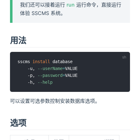
我们还可以接着运行
run
运行命令，直接运行
体验 SSCMS 系统。
)
用法
sscms 
install
 database

    -u, 
--userName
=
VALUE

    -p, 
--password
=
VALUE

    -h, 
--help
可以设置可选参数控制安装数据库选项。
选项