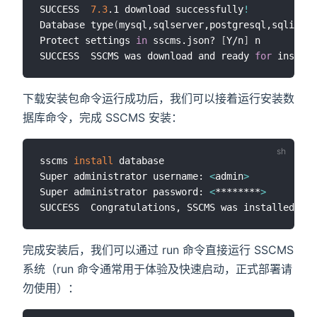
SUCCESS  
7.3
.1 download successfully
!
Database type
(
mysql,sqlserver,postgresql,sqlite
)
:
Protect settings 
in
 sscms.json? 
[
Y/n
]
 n

SUCCESS  SSCMS was download and ready 
for
 install
下载安装包命令运行成功后，我们可以接着运行安装数
据库命令，完成 SSCMS 安装：
sscms 
install
 database

Super administrator username: 
<
admin
>
Super administrator password: 
<
********
>
SUCCESS  Congratulations, SSCMS was installed suc
完成安装后，我们可以通过 run 命令直接运行 SSCMS
系统（run 命令通常用于体验及快速启动，正式部署请
勿使用）：