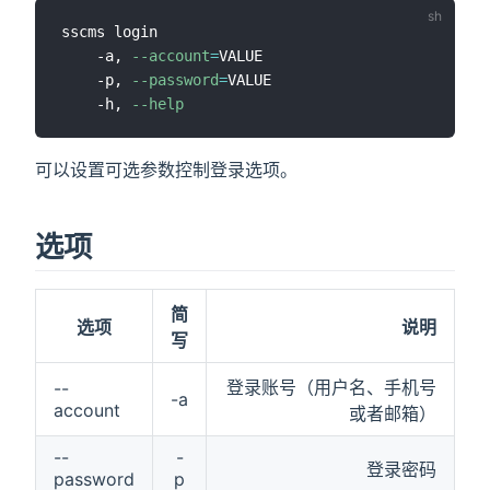
sscms login

)
    -a, 
--account
=
VALUE

    -p, 
--password
=
VALUE

    -h, 
--help
可以设置可选参数控制登录选项。
选项
简
选项
说明
写
登录账号（用户名、手机号
--
-a
account
或者邮箱）
--
-
登录密码
password
p