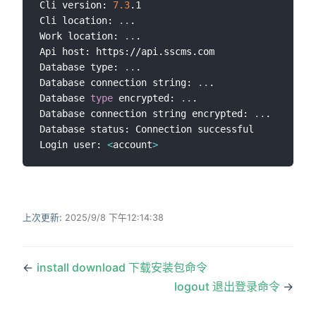
Cli version: 
7.3
.1

Cli location: 
..
.

Work location: 
..
.

Api host: https://api.sscms.com

Database type: 
..
.

Database connection string: 
..
.

Database 
type
 encrypted: 
..
.

Database connection string encrypted: 
..
.

Database status: Connection successful

Login user: 
<
account
>
上次更新:
2025/9/8 下午12:14:38
←
install download 下载安装包命令
logout 退出登录命令
→