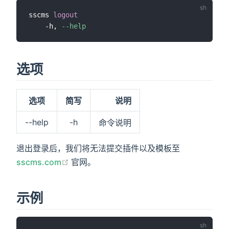
sscms 
logout
)
    -h, 
--help
选项
选项
简写
说明
--help
-h
命令说明
退出登录后，我们将无法提交插件以及模板至
(opens new window)
sscms.com
官网。
示例