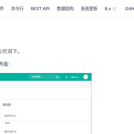
(opens 
件
命令行
REST API
数据结构
系统更新
6.x
Git
/栏目下。
界面：