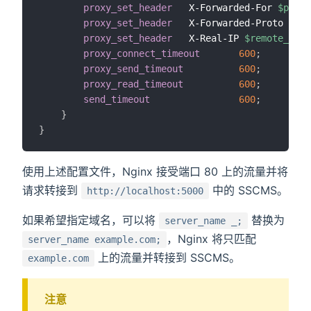
proxy_set_header
   X-Forwarded-For 
$proxy
proxy_set_header
   X-Forwarded-Proto 
$sch
proxy_set_header
   X-Real-IP 
$remote_addr
proxy_connect_timeout
600
;
proxy_send_timeout
600
;
proxy_read_timeout
600
;
send_timeout
600
;
}
}
使用上述配置文件，Nginx 接受端口 80 上的流量并将
请求转接到
中的 SSCMS。
http://localhost:5000
如果希望指定域名，可以将
替换为
server_name _;
，Nginx 将只匹配
server_name example.com;
上的流量并转接到 SSCMS。
example.com
注意