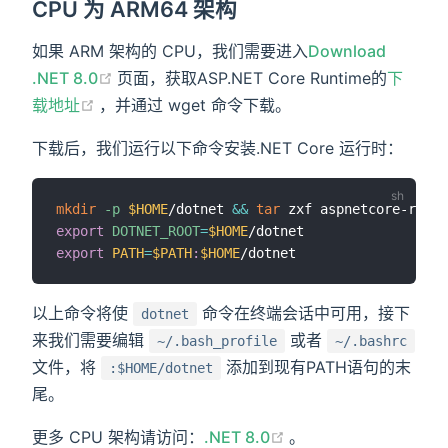
CPU 为 ARM64 架构
如果 ARM 架构的 CPU，我们需要进入
Download
(opens new window)
.NET 8.0
页面，获取ASP.NET Core Runtime的
下
(opens new window)
载地址
，并通过 wget 命令下载。
下载后，我们运行以下命令安装.NET Core 运行时：
mkdir
-p
$HOME
/dotnet 
&&
tar
 zxf aspnetcore-runti
export
DOTNET_ROOT
=
$HOME
export
PATH
=
$PATH
:
$HOME
以上命令将使
命令在终端会话中可用，接下
dotnet
来我们需要编辑
或者
~/.bash_profile
~/.bashrc
文件，将
添加到现有PATH语句的末
:$HOME/dotnet
尾。
(opens new window)
更多 CPU 架构请访问：
.NET 8.0
。