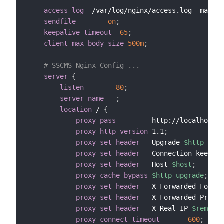
access_log
  /var/log/nginx/access.log  main
;
sendfile
on
;
keepalive_timeout
65
;
client_max_body_size
500m
;
# SSCMS Nginx Config ...
server
{
listen
80
;
server_name
  _
;
location
 /
{
proxy_pass
         http://localhost:5
proxy_http_version
 1.1
;
proxy_set_header
   Upgrade 
$http_upgr
proxy_set_header
   Connection keep-al
proxy_set_header
   Host 
$host
;
proxy_cache_bypass
$http_upgrade
;
proxy_set_header
   X-Forwarded-For 
$p
proxy_set_header
   X-Forwarded-Proto 
proxy_set_header
   X-Real-IP 
$remote_
proxy_connect_timeout
600
;