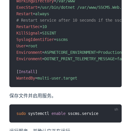
WorkingDirectory
=
/var/www
ExecStart
=
/usr/bin/dotnet /var/www/SSCMS.Web.dll
Restart
=
always
# Restart service after 10 seconds if the sscms s
RestartSec
=
10
KillSignal
=
SIGINT
SyslogIdentifier
=
sscms
User
=
root
Environment
=
ASPNETCORE_ENVIRONMENT=Production
Environment
=
DOTNET_PRINT_TELEMETRY_MESSAGE=false
[
Install
]
WantedBy
=
multi-user.target
保存文件并启用服务。
sudo
 systemctl 
enable
运行服务，并确认它正在运行。