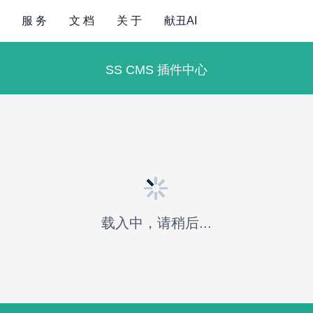
服 务
文 档
关 于
献丑AI
SS CMS 插件中心
载入中，请稍后...