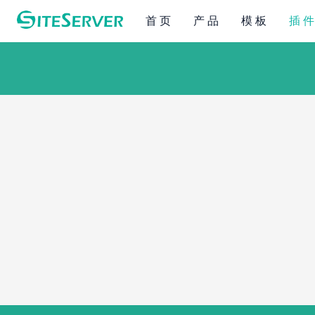
首 页
产 品
模 板
插 件