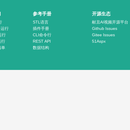
门
参考手册
开源生态
行
STL语言
献丑AI视频开源平台
 中运行
插件手册
Github Issues
运行
CLI命令行
Gitee Issues
运行
REST API
51Aspx
清单
数据结构