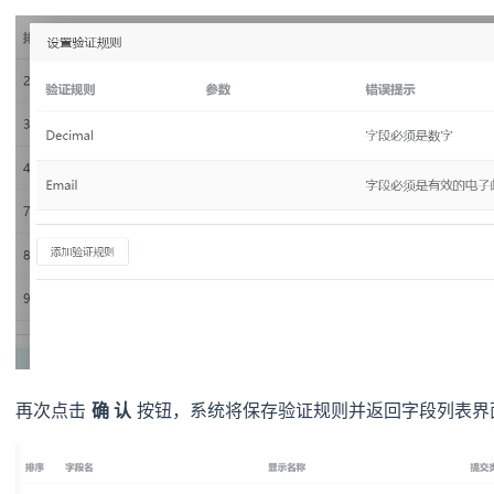
再次点击
确 认
按钮，系统将保存验证规则并返回字段列表界