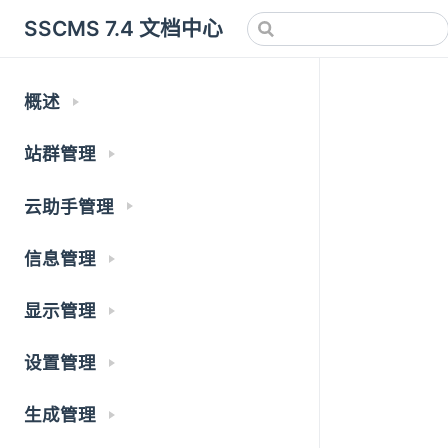
SSCMS 7.4 文档中心
概述
站群管理
云助手管理
信息管理
显示管理
设置管理
生成管理