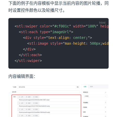
下面的例子在内容模板中显示当前内容的图片轮播，同
时设置控件颜色以及轮播尺寸。
<
stl:
swiper
color
=
"
#cf001c
"
width
=
"
100%
"
height
=
"
<
stl:
each
type
=
"
imageUrl
"
>
<
div
style
=
"
text-align
:
 center
;
"
>
<
stl:
image
style
=
"
max-height
:
 500px
;
width
:
 
</
div
>
</
stl:
each
>
</
stl:
swiper
>
内容编辑界面：