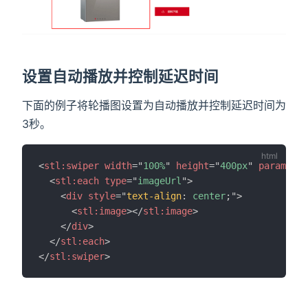
设置自动播放并控制延迟时间
下面的例子将轮播图设置为自动播放并控制延迟时间为
3秒。
<
stl:
swiper
width
=
"
100%
"
height
=
"
400px
"
parameter
<
stl:
each
type
=
"
imageUrl
"
>
<
div
style
=
"
text-align
:
 center
;
"
>
<
stl:
image
>
</
stl:
image
>
</
div
>
</
stl:
each
>
</
stl:
swiper
>