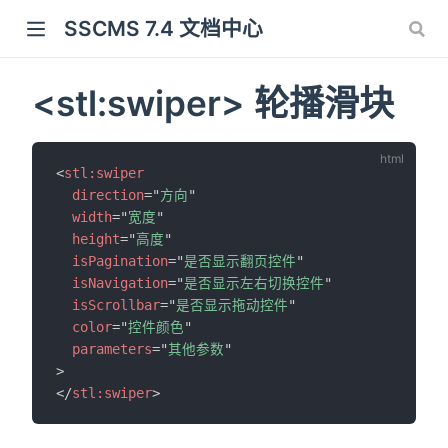
SSCMS 7.4 文档中心
<stl:swiper> 轮播滑块
<
stl:
swiper
direction
=
"
方向
"
width
=
"
宽度
"
height
=
"
高度
"
isPagination
=
"
是否显示翻页控件
"
isNavigation
=
"
是否显示左右切换控件
"
isScrollbar
=
"
是否显示拖动控件
"
color
=
"
控件颜色
"
parameters
=
"
其他参数
"
>
</
stl:
swiper
>