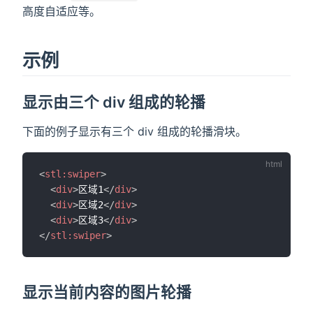
高度自适应等。
示例
显示由三个 div 组成的轮播
下面的例子显示有三个 div 组成的轮播滑块。
<
stl:
swiper
>
<
div
>
区域1
</
div
>
<
div
>
区域2
</
div
>
<
div
>
区域3
</
div
>
</
stl:
swiper
>
显示当前内容的图片轮播