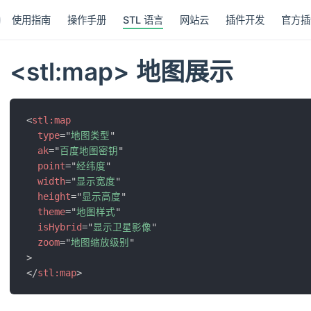
使用指南
操作手册
STL 语言
网站云
插件开发
官方插
<stl:map> 地图展示
<
stl:
map
type
=
"
地图类型
"
ak
=
"
百度地图密钥
"
point
=
"
经纬度
"
width
=
"
显示宽度
"
height
=
"
显示高度
"
theme
=
"
地图样式
"
isHybrid
=
"
显示卫星影像
"
zoom
=
"
地图缩放级别
"
>
</
stl:
map
>