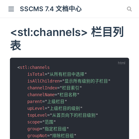
SSCMS 7.4 文档中心
<stl:channels> 栏目列
表
<
stl:
channels
isTotal
=
"
从所有栏目中选择
"
isAllChildren
=
"
显示所有级别的子栏目
"
channelIndex
=
"
栏目索引
"
channelName
=
"
栏目名称
"
parent
=
"
上级栏目
"
upLevel
=
"
上级栏目的级别
"
topLevel
=
"
从首页向下的栏目级别
"
scope
=
"
范围
"
group
=
"
指定栏目组
"
groupNot
=
"
排除栏目组
"