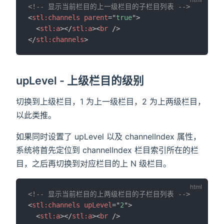
<!-- 显示当前栏目的上一级栏目的子栏目列表 -->
<
stl:
channels
parent
=
"
true
"
>
<
stl:
a
>
</
stl:
a
>
<
br
/>
</
stl:
channels
>
upLevel - 上级栏目的级别
切换到上级栏目，1 为上一级栏目，2 为上两级栏目，
以此类推。
如果同时设置了 upLevel 以及 channelIndex 属性，
系统将首先定位到 channelIndex 栏目索引所在的栏
目，之后再切换到对应栏目的上 N 级栏目。
<!-- 显示当前栏目的上两级栏目的子栏目列表 -->
<
stl:
channels
upLevel
=
"
2
"
>
<
stl:
a
>
</
stl:
a
>
<
br
/>