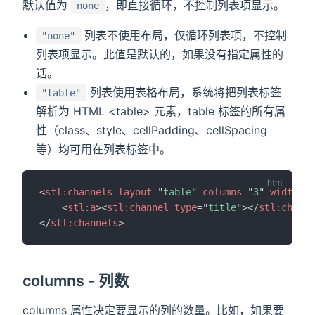
默认值为
，即直接循环，不控制列表项显示。
none
列表不使用布局，仅循环列表项，不控制
"none"
列表项显示。此值是默认的，如果没有指定属性的
话。
列表使用表格布局，系统将把列表标签
"table"
解析为 HTML <table> 元素，table 标签的所有属
性（class、style、cellPadding、cellSpacing
等）均可用在列表标签中。
<
stl:
channels
layout
=
"
table
"
columns
=
"
3
"
width
=
"
9
<
stl:
a
>
<
stl:
channel
type
=
"
title
"
>
</
stl:
channe
</
stl:
channels
>
columns - 列数
columns 属性决定要显示的列的数量。比如，如果要