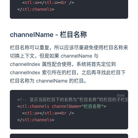
<
stl:
a
>
</
stl:
a
>
<
br
/>
</
stl:
channels
>
channelName - 栏目名称
栏目名称可以重复，所以应该尽量避免使用栏目名称来
切换上下文，但是如果 channelName 与
channelIndex 属性配合使用，系统将首先定位到
channelIndex 索引所在的栏目，之后再寻找此栏目下
栏目名称为 channelName 的栏目。
<!-- 显示当前栏目下的名称为“栏目名称”的栏目的子栏目列表 
<
stl:
channels
channelName
=
"
栏目名称
"
>
<
stl:
a
>
</
stl:
a
>
<
br
/>
</
stl:
channels
>