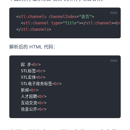
<
stl:
channels
channelIndex
=
"
首页
"
>
<
stl:
channel
type
=
"
Title
"
>
</
stl:
channel
>
<
br
>
</
stl:
channels
>
解析后的 HTML 代码：
  起 步
<
br
>
  STL标签
<
br
>
  STL实体
<
br
>
  STL电子政务标签
<
br
>
  新闻
<
br
>
  人才招聘
<
br
>
  互动交流
<
br
>
  信息公开
<
br
>