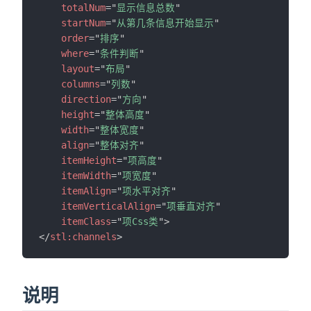
totalNum
=
"
显示信息总数
"
startNum
=
"
从第几条信息开始显示
"
)
order
=
"
排序
"
where
=
"
条件判断
"
layout
=
"
布局
"
columns
=
"
列数
"
direction
=
"
方向
"
height
=
"
整体高度
"
width
=
"
整体宽度
"
align
=
"
整体对齐
"
itemHeight
=
"
项高度
"
itemWidth
=
"
项宽度
"
itemAlign
=
"
项水平对齐
"
itemVerticalAlign
=
"
项垂直对齐
"
itemClass
=
"
项Css类
"
>
</
stl:
channels
>
说明