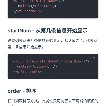
<
stl:
channels
totalNum
=
"
7
"
>
<
stl:
a
>
</
stl:
a
>
<
br
/>
</
stl:
channels
>
startNum - 从第几条信息开始显示
设置列表从第几条信息开始显示，默认值为 1，代表从
第一条信息开始显示。
<
stl:
channels
startNum
=
"
3
"
totalNum
=
"
7
"
>
<
stl:
a
>
</
stl:
a
>
<
br
/>
</
stl:
channels
>
order - 排序
栏目列表排序方式。此属性只可属于以下可能的取值的