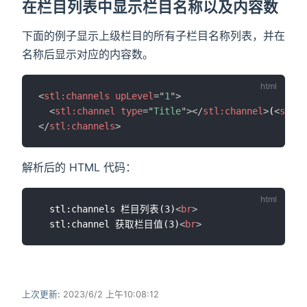
在栏目列表中显示栏目名称以及内容数
下面的例子显示上级栏目的所有子栏目名称列表，并在
名称后显示对应的内容数。
<
stl:
channels
upLevel
=
"
1
"
>
<
stl:
channel
type
=
"
Title
"
>
</
stl:
channel
>
(
<
stl:
c
</
stl:
channels
>
解析后的 HTML 代码：
  stl:channels 栏目列表(3)
<
br
>
  stl:channel 获取栏目值(3)
<
br
>
上次更新:
2023/6/2 上午10:08:12