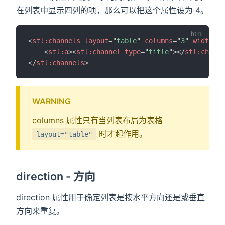
在列表中显示四列的项，那么可以把这个属性设为 4。
<
stl:
channels
layout
=
"
table
"
columns
=
"
3
"
width
=
"
9
<
stl:
a
>
<
stl:
channel
type
=
"
title
"
>
</
stl:
channe
</
stl:
channels
>
WARNING
columns 属性只有当列表布局为表格
时才起作用。
layout="table"
direction - 方向
direction 属性用于确定列表是按水平方向还是或垂直
方向来重复。