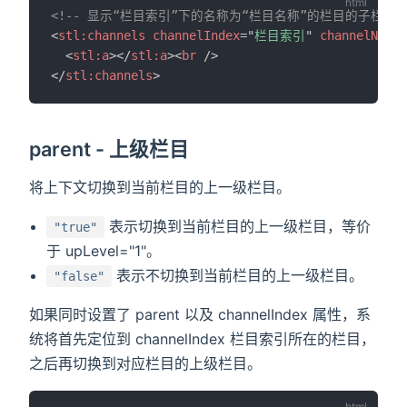
<!-- 显示“栏目索引”下的名称为“栏目名称”的栏目的子栏目列
<
stl:
channels
channelIndex
=
"
栏目索引
"
channelName
=
<
stl:
a
>
</
stl:
a
>
<
br
/>
</
stl:
channels
>
parent - 上级栏目
将上下文切换到当前栏目的上一级栏目。
表示切换到当前栏目的上一级栏目，等价
"true"
于 upLevel="1"。
表示不切换到当前栏目的上一级栏目。
"false"
如果同时设置了 parent 以及 channelIndex 属性，系
统将首先定位到 channelIndex 栏目索引所在的栏目，
之后再切换到对应栏目的上级栏目。