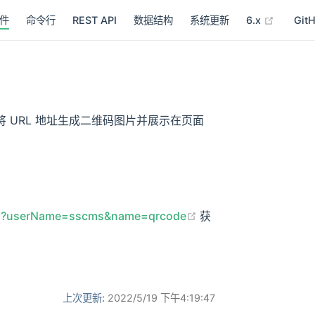
(opens 
件
命令行
REST API
数据结构
系统更新
6.x
Git
将 URL 地址生成二维码图片并展示在页面
(opens new window)
tml?userName=sscms&name=qrcode
获
上次更新:
2022/5/19 下午4:19:47