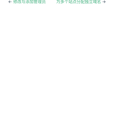
←
修改与添加管理员
为多个站点分配独立域名
→
)