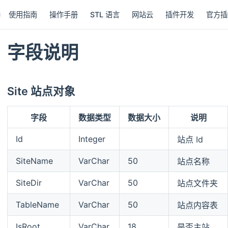
使用指南
操作手册
STL 语言
网站云
插件开发
官方插
字段说明
Site 站点对象
字段
数据类型
数据大小
说明
Id
Integer
站点 Id
SiteName
VarChar
50
站点名称
SiteDir
VarChar
50
站点文件夹
TableName
VarChar
50
站点内容表
IsRoot
VarChar
18
是否主站