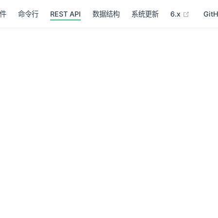
(opens 
件
命令行
REST API
数据结构
系统更新
6.x
Git