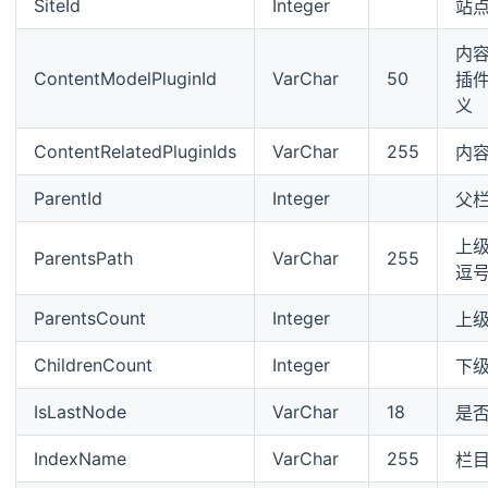
SiteId
Integer
站点
内
ContentModelPluginId
VarChar
50
插
义
ContentRelatedPluginIds
VarChar
255
内
ParentId
Integer
父栏
上级
ParentsPath
VarChar
255
逗
ParentsCount
Integer
上
ChildrenCount
Integer
下
IsLastNode
VarChar
18
是
IndexName
VarChar
255
栏