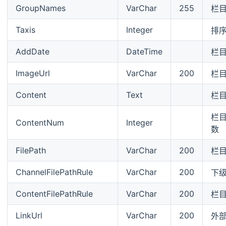
GroupNames
VarChar
255
栏
Taxis
Integer
排
AddDate
DateTime
栏
ImageUrl
VarChar
200
栏
Content
Text
栏
栏
ContentNum
Integer
数
FilePath
VarChar
200
栏
ChannelFilePathRule
VarChar
200
下
ContentFilePathRule
VarChar
200
栏
LinkUrl
VarChar
200
外