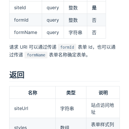
siteId
query
整数
是
)
formId
query
整数
否
formName
query
字符串
否
请求 URI 可以通过传递
表单 Id，也可以通
formId
过传递
表单名称确定表单。
formName
返回
名称
类型
说明
站点访问地
siteUrl
字符串
址
表单样式列
styles
数组