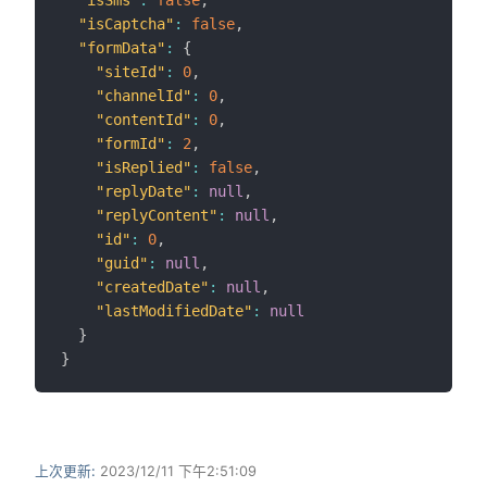
"isSms"
:
false
,
"isCaptcha"
:
false
,
"formData"
:
{
"siteId"
:
0
,
"channelId"
:
0
,
"contentId"
:
0
,
"formId"
:
2
,
"isReplied"
:
false
,
"replyDate"
:
null
,
"replyContent"
:
null
,
"id"
:
0
,
"guid"
:
null
,
"createdDate"
:
null
,
"lastModifiedDate"
:
null
}
}
上次更新:
2023/12/11 下午2:51:09