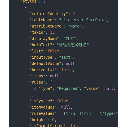
"styles"
:
[
{
"relatedIdentity"
:
2
,
"tableName"
:
"siteserver_FormData"
,
"attributeName"
:
"Name"
,
"taxis"
:
1
,
"displayName"
:
"姓名"
,
"helpText"
:
"请输入您的姓名"
,
"list"
:
false
,
"inputType"
:
"Text"
,
"defaultValue"
:
null
,
"horizontal"
:
false
,
"items"
:
null
,
"rules"
:
[
{
"type"
:
"Required"
,
"value"
:
null
,
"mes
]
,
"isSystem"
:
false
,
"itemValues"
:
null
,
"ruleValues"
:
"[\r\n  {\r\n    \"type\": 
"height"
:
0
,
"isFormatString"
:
false
,