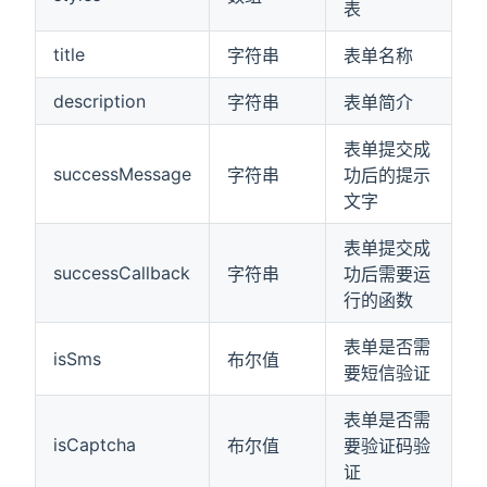
表
title
字符串
表单名称
description
字符串
表单简介
表单提交成
successMessage
字符串
功后的提示
文字
表单提交成
successCallback
字符串
功后需要运
行的函数
表单是否需
isSms
布尔值
要短信验证
表单是否需
isCaptcha
布尔值
要验证码验
证