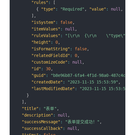
"rules"
:
[
{
"type"
:
"Required"
,
"value"
:
null
,
"mes
]
,
"isSystem"
:
false
,
"itemValues"
:
null
,
"ruleValues"
:
"[\r\n  {\r\n    \"type\": 
"height"
:
0
,
"isFormatString"
:
false
,
"relatedFieldId"
:
0
,
"customizeCode"
:
null
,
"id"
:
30
,
"guid"
:
"b8e96b87-6fa4-4f1d-98a0-487c4cc769
"createdDate"
:
"2023-11-15 15:53:59"
,
"lastModifiedDate"
:
"2023-11-15 15:53:59"
}
]
,
"title"
:
"表单"
,
"description"
:
null
,
"successMessage"
:
"表单提交成功！"
,
"successCallback"
:
null
,