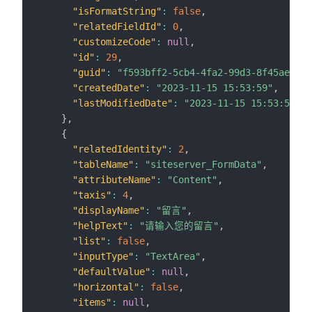
"isFormatString"
:
false
,
"relatedFieldId"
:
0
,
"customizeCode"
:
null
,
"id"
:
29
,
"guid"
:
"f593bff2-5cb4-4fa2-99d3-8f45ae39cc
"createdDate"
:
"2023-11-15 15:53:59"
,
"lastModifiedDate"
:
"2023-11-15 15:53:59"
}
,
{
"relatedIdentity"
:
2
,
"tableName"
:
"siteserver_FormData"
,
"attributeName"
:
"Content"
,
"taxis"
:
4
,
"displayName"
:
"留言"
,
"helpText"
:
"请输入您的留言"
,
"list"
:
false
,
"inputType"
:
"TextArea"
,
"defaultValue"
:
null
,
"horizontal"
:
false
,
"items"
:
null
,