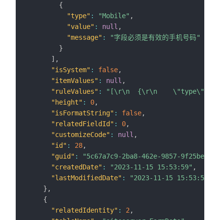
{
"type"
:
"Mobile"
,
"value"
:
null
,
"message"
:
"字段必须是有效的手机号码"
}
]
,
"isSystem"
:
false
,
"itemValues"
:
null
,
"ruleValues"
:
"[\r\n  {\r\n    \"type\":
"height"
:
0
,
"isFormatString"
:
false
,
"relatedFieldId"
:
0
,
"customizeCode"
:
null
,
"id"
:
28
,
"guid"
:
"5c67a7c9-2ba8-462e-9857-9f25be009d
"createdDate"
:
"2023-11-15 15:53:59"
,
"lastModifiedDate"
:
"2023-11-15 15:53:59"
}
,
{
"relatedIdentity"
:
2
,