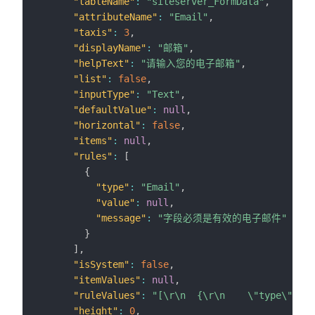
"tableName"
:
"siteserver_FormData"
,
"attributeName"
:
"Email"
,
"taxis"
:
3
,
"displayName"
:
"邮箱"
,
"helpText"
:
"请输入您的电子邮箱"
,
"list"
:
false
,
"inputType"
:
"Text"
,
"defaultValue"
:
null
,
"horizontal"
:
false
,
"items"
:
null
,
"rules"
:
[
{
"type"
:
"Email"
,
"value"
:
null
,
"message"
:
"字段必须是有效的电子邮件"
}
]
,
"isSystem"
:
false
,
"itemValues"
:
null
,
"ruleValues"
:
"[\r\n  {\r\n    \"type\":
"height"
:
0
,