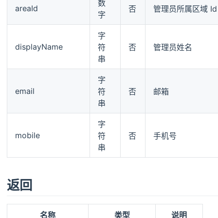
数
areaId
否
管理员所属区域 Id
字
字
displayName
符
否
管理员姓名
串
字
email
符
否
邮箱
串
字
mobile
符
否
手机号
串
返回
名称
类型
说明