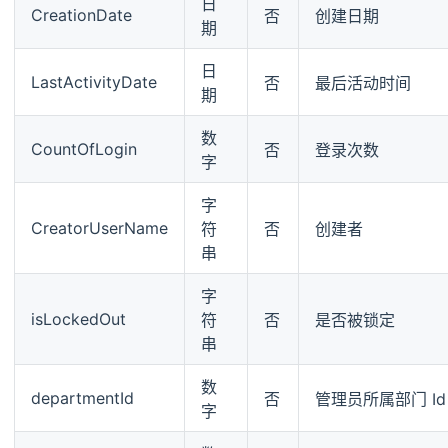
日
CreationDate
否
创建日期
期
日
LastActivityDate
否
最后活动时间
期
数
CountOfLogin
否
登录次数
字
字
CreatorUserName
符
否
创建者
串
字
isLockedOut
符
否
是否被锁定
串
数
departmentId
否
管理员所属部门 Id
字