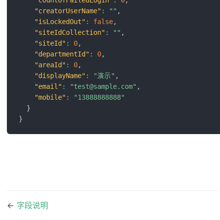
"countOfFailedLogin"
:
0
,
"creatorUserName"
:
""
,
"isLockedOut"
:
false
,
"siteIdCollection"
:
""
,
"siteId"
:
0
,
"departmentId"
:
0
,
"areaId"
:
0
,
"displayName"
:
"演示"
,
"email"
:
"test@sample.com"
,
"mobile"
:
"13888888888"
}
}
←
字段说明