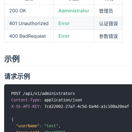
200 OK
Administrator
管理员
401 Unauthorized
Error
认证错误
400 BadRequest
Error
参数错误
示例
请求示例
Content-Type
:
application/json
X-SS-API-KEY
:
7cd22002-27a7-4c5d-ba4d-a1c108a20eaf
{
"userName"
:
"test"
,