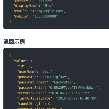
"password"
:
"test888"
,
"displayName"
:
"演示"
,
"email"
:
"test@sample.com"
,
"mobile"
:
"13888888888"
}
返回示例
{
"value"
:
{
"id"
:
2
,
"userName"
:
"test"
,
"password"
:
"eZ4LFYjgfHw="
,
"passwordFormat"
:
"Encrypted"
,
"passwordSalt"
:
"OrUDGQFTyboATfzWYocNOw=="
,
"creationDate"
:
"2018-06-29 16:48:35"
,
"lastActivityDate"
:
"2018-06-29 16:48:35"
,
"countOfLogin"
:
0
,