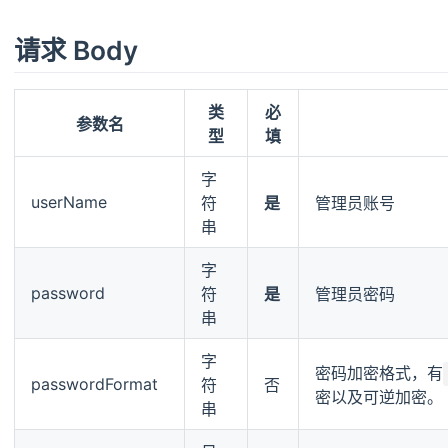
请求 Body
类
必
参数名
型
填
字
userName
符
是
管理员账号
串
字
password
符
是
管理员密码
串
字
密码加密格式，有
passwordFormat
符
否
密以及可逆加密。
串