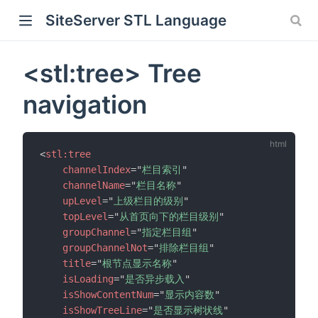
SiteServer STL Language
<stl:tree> Tree
navigation
<
stl:
tree
channelIndex
=
"
栏目索引
"
channelName
=
"
栏目名称
"
upLevel
=
"
上级栏目的级别
"
topLevel
=
"
从首页向下的栏目级别
"
groupChannel
=
"
指定栏目组
"
groupChannelNot
=
"
排除栏目组
"
title
=
"
根节点显示名称
"
isLoading
=
"
是否异步载入
"
isShowContentNum
=
"
显示内容数
"
isShowTreeLine
=
"
是否显示树状线
"